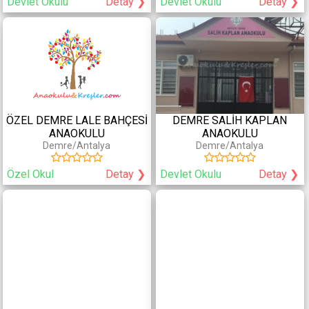
Devlet Okulu
Detay ❯
Devlet Okulu
Detay ❯
Güvenlik
Periyodik Doktor Kontrolü
Kamera
Psikolojik/Pedagojik Danışmanlık
Servis
Aile Danışmanlığı
Servis Ablası
Doktor
Servis Öğretmeni
Hemşire
Yemekler Kurumumuzda
Yapılmaktadır
ÖZEL DEMRE LALE BAHÇESİ
DEMRE SALİH KAPLAN
ANAOKULU
ANAOKULU
Sportif Aktiviteler
Sanatsal Aktiviteler
Demre/Antalya
Demre/Antalya
Özel Okul
Detay ❯
Devlet Okulu
Detay ❯
Yüzme
Yaratıcı Drama
Yoga
Bale
Pilates
Dans
Jimnastik
Müzik
Tenis
Orff
Binicilik
Koro
Puan/Yorum