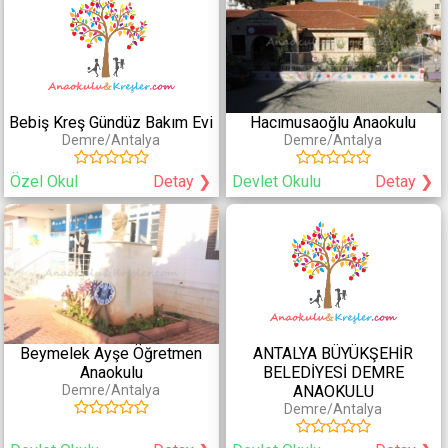
Yaş Grubu
Eğitim Yaklaşımı
0-2 Yaş
Montessori
2-3 Yaş
Waldorf
3-4 Yaş
Reggio Emilia
Bebiş Kreş Gündüz Bakım Evi
Hacımusaoğlu Anaokulu
4-6 Yaş
PYP (Primary Years Program)
Demre/Antalya
Demre/Antalya
6+ Yaş
High Scope
Bank Street
Özel Okul
Detay ❯
Devlet Okulu
Detay ❯
Creative Cirriculum
Coperative
Diğer Eğitimler
Fiziksel Özellikler
Yabancı Dil
Havuz
Kodlama
Bahçe
Beymelek Ayşe Öğretmen
ANTALYA BÜYÜKŞEHİR
Satranç
Çocuk Parkı
Anaokulu
BELEDİYESİ DEMRE
Konferans/Tiyatro Salonu
Demre/Antalya
ANAOKULU
Demre/Antalya
Hizmetler
Sağlık Hizmetleri