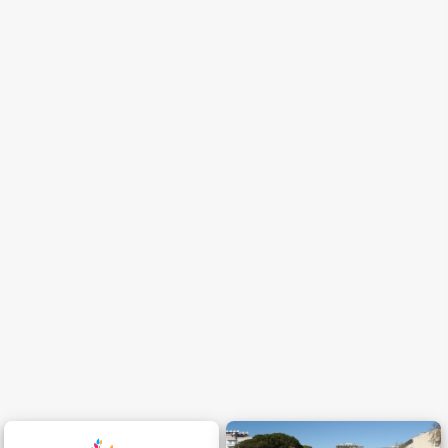
Kategori
Tür
Kuruluş Yılı
(en çok)
Binanın Yaşı
(en çok)
Sınıf Sayısı
(en az)
Öğretmen Sayısı
(en az)
Öğrenci Kapasitesi
(en az)
Çalışma Saatleri
Ücret
0-500 TL
Hafta İçi:
500-750 TL
Cumartesi:
750-1000 TL
1000-1500 TL
Pazar:
1500-2000 TL
2000-3000 TL
3000 TL üstü