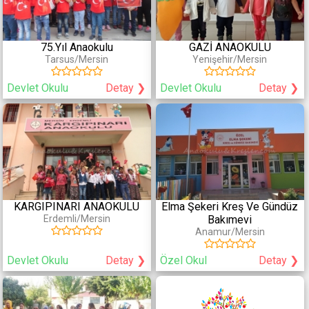
Servis Ablası
Doktor
Servis Öğretmeni
Hemşire
Yemekler Kurumumuzda
75.Yıl Anaokulu
GAZİ ANAOKULU
Yapılmaktadır
Tarsus/Mersin
Yenişehir/Mersin
Sportif Aktiviteler
Sanatsal Aktiviteler
Devlet Okulu
Detay ❯
Devlet Okulu
Detay ❯
Yüzme
Yaratıcı Drama
Yoga
Bale
Pilates
Dans
Jimnastik
Müzik
Tenis
Orff
Binicilik
Koro
KARGIPINARI ANAOKULU
Elma Şekeri Kreş Ve Gündüz
Erdemli/Mersin
Bakımevi
Puan/Yorum
Anamur/Mersin
Yorum olan okullar
Devlet Okulu
Detay ❯
Özel Okul
Detay ❯
Puan
(en az)