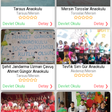
3-4 Yaş
Reggio Emilia
Tarsus Anaokulu
Mersin Toroslar Anaokulu
4-6 Yaş
PYP (Primary Years Program)
Tarsus/Mersin
Toroslar/Mersin
6+ Yaş
High Scope
Bank Street
Devlet Okulu
Detay ❯
Devlet Okulu
Detay ❯
Creative Cirriculum
Coperative
Diğer Eğitimler
Fiziksel Özellikler
Yabancı Dil
Havuz
Kodlama
Bahçe
Şehit Jandarma Uzman Çavuş
Tevfik Sırrı Gür Anaokulu
Satranç
Çocuk Parkı
Ahmet Güngör Anaokulu
Akdeniz/Mersin
Konferans/Tiyatro Salonu
Tarsus/Mersin
Devlet Okulu
Detay ❯
Devlet Okulu
Detay ❯
Hizmetler
Sağlık Hizmetleri
Güvenlik
Periyodik Doktor Kontrolü
Kamera
Psikolojik/Pedagojik Danışmanlık
Servis
Aile Danışmanlığı