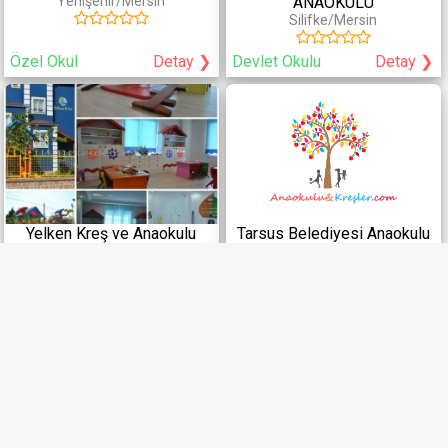
Yenişehir/Mersin
ANAOKULU
Silifke/Mersin
Özel Okul
Detay ❯
Devlet Okulu
Detay ❯
Yelken Kreş ve Anaokulu
Tarsus Belediyesi Anaokulu
Yenişehir/Mersin
Tarsus/Mersin
Özel Okul
Detay ❯
Devlet Okulu
Detay ❯