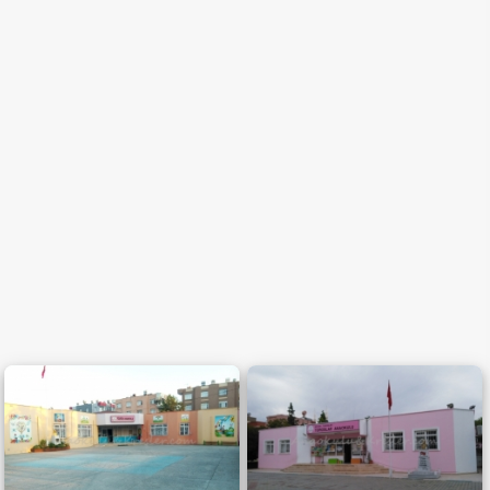
Binanın Yaşı
(en çok)
Sınıf Sayısı
(en az)
Öğretmen Sayısı
(en az)
Öğrenci Kapasitesi
(en az)
Çalışma Saatleri
Ücret
0-500 TL
Hafta İçi:
500-750 TL
Cumartesi:
750-1000 TL
1000-1500 TL
Pazar:
1500-2000 TL
2000-3000 TL
3000 TL üstü
Yaş Grubu
Eğitim Yaklaşımı
0-2 Yaş
Montessori
2-3 Yaş
Waldorf