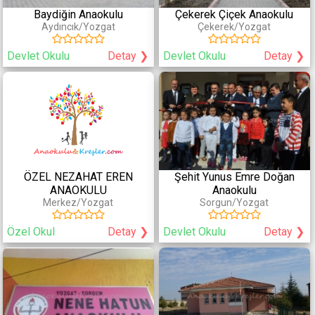
3-4 Yaş
Reggio Emilia
Baydiğin Anaokulu
Çekerek Çiçek Anaokulu
4-6 Yaş
PYP (Primary Years Program)
Aydıncık/Yozgat
Çekerek/Yozgat
6+ Yaş
High Scope
Bank Street
Devlet Okulu
Detay ❯
Devlet Okulu
Detay ❯
Creative Cirriculum
Coperative
Diğer Eğitimler
Fiziksel Özellikler
Yabancı Dil
Havuz
Kodlama
Bahçe
ÖZEL NEZAHAT EREN
Şehit Yunus Emre Doğan
Satranç
Çocuk Parkı
ANAOKULU
Anaokulu
Konferans/Tiyatro Salonu
Merkez/Yozgat
Sorgun/Yozgat
Özel Okul
Detay ❯
Devlet Okulu
Detay ❯
Hizmetler
Sağlık Hizmetleri
Güvenlik
Periyodik Doktor Kontrolü
Kamera
Psikolojik/Pedagojik Danışmanlık
Servis
Aile Danışmanlığı
Servis Ablası
Doktor