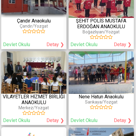
Çandır Anaokulu
ŞEHİT POLİS MUSTAFA
Çandır/Yozgat
ERDOĞAN ANAOKULU
Boğazlıyan/Yozgat
Devlet Okulu
Detay ❯
Devlet Okulu
Detay ❯
VİLAYETLER HİZMET BİRLİĞİ
Nene Hatun Anaokulu
ANAOKULU
Sarıkaya/Yozgat
Merkez/Yozgat
Devlet Okulu
Detay ❯
Devlet Okulu
Detay ❯