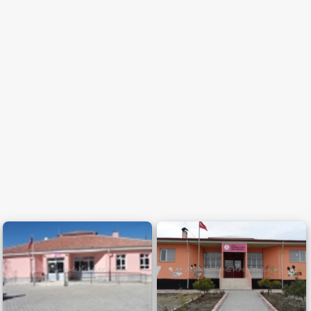
Sınıf Sayısı
(en az)
Öğretmen Sayısı
(en az)
Öğrenci Kapasitesi
(en az)
Çalışma Saatleri
Ücret
0-500 TL
Hafta İçi:
500-750 TL
Cumartesi:
750-1000 TL
1000-1500 TL
Pazar:
1500-2000 TL
2000-3000 TL
3000 TL üstü
Yaş Grubu
Eğitim Yaklaşımı
0-2 Yaş
Montessori
2-3 Yaş
Waldorf