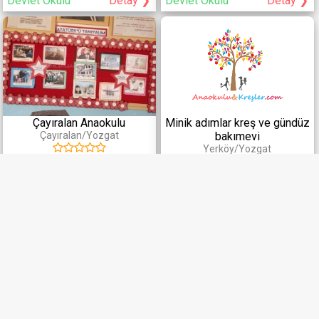
Devlet Okulu
Detay ❯
Devlet Okulu
Detay ❯
Çayıralan Anaokulu
Minik adımlar kreş ve gündüz
Çayıralan/Yozgat
bakımevi
Yerköy/Yozgat
Devlet Okulu
Detay ❯
Özel Okul
Detay ❯