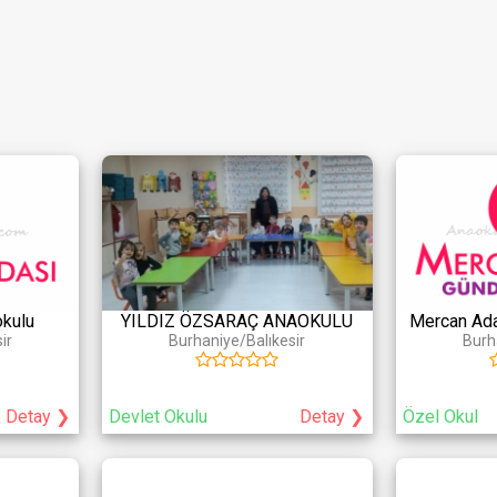
Cope
Hizmetleri
Sportif Aktiviteler
Sanatsal Akt
ik Doktor Kontrolü
Yüzme
Yaratıcı Drama
jik/Pedagojik Danışmanlık
Yoga
Bale
nışmanlığı
Pilates
Dans
Jimnastik
Müzik
e
Tenis
Orff
Binicilik
Koro
kulu
YILDIZ ÖZSARAÇ ANAOKULU
Mercan Ada
ir
Burhaniye/Balıkesir
Burh
Detay ❯
Devlet Okulu
Detay ❯
Özel Okul