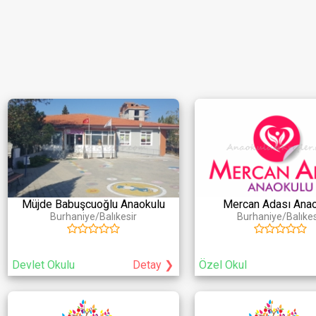
Öğretmen Sayısı
(en az)
Öğrenci Kapasitesi
(en az)
Fiziksel Özellikler
Hizmetler
Sağlık 
Havuz
Güvenlik
Periyod
Bahçe
Kamera
Psikolo
Çocuk Parkı
Servis
Aile Da
Konferans/Tiyatro Salonu
Servis Ablası
Doktor
Servis Öğretmeni
Hemşir
Yemekler Kurumumuzda
Müjde Babuşcuoğlu Anaokulu
Mercan Adası Anao
Yapılmaktadır
Burhaniye/Balıkesir
Burhaniye/Balıkes
Devlet Okulu
Detay ❯
Özel Okul