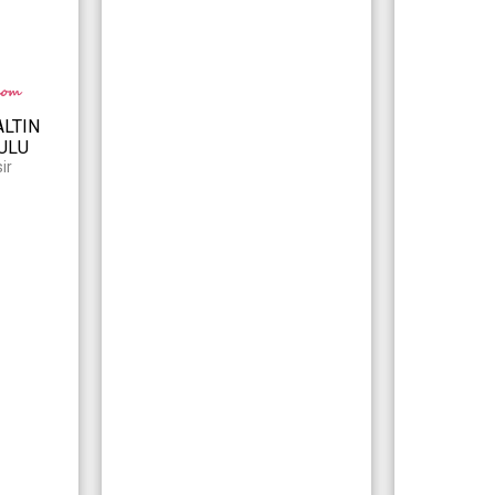
ALTIN
ULU
ir