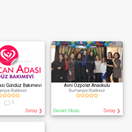
rative
iviteler
Puan/Yorum
Yorum olan okullar
Puan
(en az)
sı Gündüz Bakımevi
Avni Özpolat Anaokulu
aniye/Balıkesir
Burhaniye/Balıkesir
1
Detay ❯
Devlet Okulu
Detay ❯