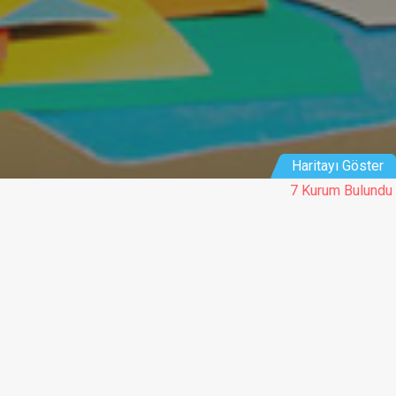
Haritayı Göster
7 Kurum Bulundu
Tüm kurumlar harita üzerinde gösterilemeyebilir.
m Yaklaşımı
Diğer Eğitimler
essori
Yabancı Dil
orf
Kodlama
io Emilia
Satranç
(Primary Years Program)
 Scope
 Street
tive Cirriculum