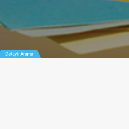
Detaylı Arama
Grupla
Hepsi
Özel
Devlet
Genel
Çalışma Saatler
Hafta İçi:
Cumartesi:
Kategori
Tür
Pazar:
Kuruluş Yılı
(en çok)
Binanın Yaşı
(en çok)
Sınıf Sayısı
(en az)