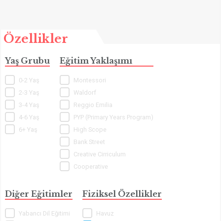
Özellikler
Yaş Grubu
Eğitim Yaklaşımı
0-2 Yaş
Montessori
2-3 Yaş
Waldorf
3-4 Yaş
Reggio Emilia
4-6 Yaş
PYP (Primary Years Program)
6+ Yaş
High Scope
Bank Street
Creative Cirriculum
Cooperative
Diğer Eğitimler
Fiziksel Özellikler
Yabancı Dil Eğitimi
Havuz