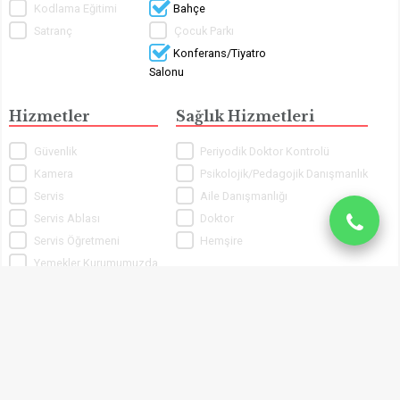
Kodlama Eğitimi
Bahçe
Satranç
Çocuk Parkı
Konferans/Tiyatro
Salonu
Hizmetler
Sağlık Hizmetleri
Güvenlik
Periyodik Doktor Kontrolü
Kamera
Psikolojik/Pedagojik Danışmanlık
Servis
Aile Danışmanlığı
Servis Ablası
Doktor
Servis Öğretmeni
Hemşire
Yemekler Kurumumuzda
Yapılmaktadır
Sportif Aktiviteler
Sanatsal Aktiviteler
Yüzme
Yaratıcı Drama
Yoga
Bale